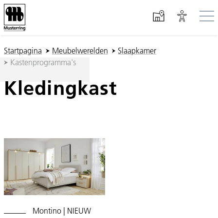
Spring naar hoofd-inhoud
U ben hier:
Startpagina
Meubelwerelden
Slaapkamer
Kastenprogramma's
Kledingkast
Montino | NIEUW