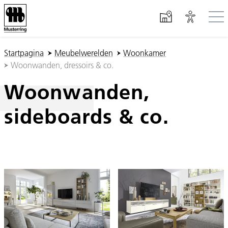
Spring naar hoofd-inhoud
U ben hier:
Startpagina
Meubelwerelden
Woonkamer
Woonwanden, dressoirs & co.
Woonwanden,
sideboards & co.