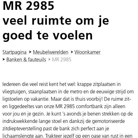
MR 2985
veel ruimte om je
goed te voelen
U ben hier:
Startpagina
Meubelwerelden
Woonkamer
Banken & fauteuils
MR 2985
Iedereen die veel reist kent het wel: krappe zitplaatsen in
vliegtuigen, staanplaatsen in de metro en de eeuwige strijd om
ligstoelen op vakantie. Maar dat is thuis voorbij! De ruime zit-
en liggedeeltes van onze MR 2985 comfortbank zijn alleen
voor jou en je gezin. Je kunt 's avonds je benen strekken op de
indrukwekkende lange stoel en dankzij de gemotoriseerde
zitdiepteverstelling past de bank zich perfect aan je
lichaamslengte aan. Trakteer jezelf op een oase van rust in een