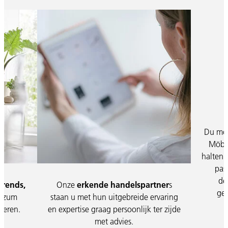
Du möc
Möbel
halten 
pas
de
rends,
Onze
erkende handelspartner
s
ges
s
zum
staan u met hun uitgebreide ervaring
ieren.
en expertise graag persoonlijk ter zijde
met advies.