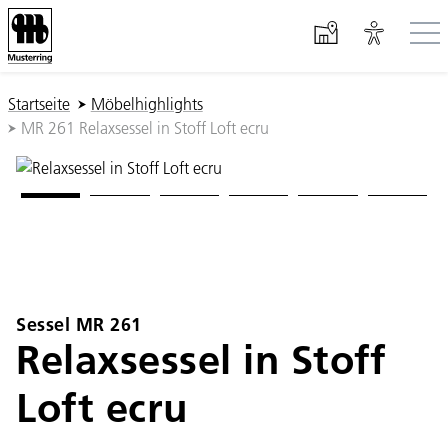
Zum Hauptinhalt springen
Sie sind hier:
Startseite
Möbelhighlights
MR 261 Relaxsessel in Stoff Loft ecru
Sessel MR 261
Relaxsessel in Stoff
Loft ecru