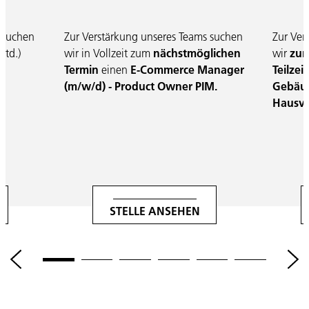
 suchen
Zur Verstärkung unseres Teams suchen
Zur Ver
Std.)
wir in Vollzeit zum
nächstmöglichen
wir
zum
Termin
einen
E-Commerce Manager
Teilzeit
(m/w/d) - Product Owner PIM.
Gebäu
Hausve
STELLE ANSEHEN