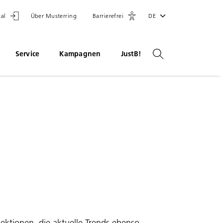
tal
Über Musterring
Barrierefrei
DE
Service
Kampagnen
JustB!
ektionen, die aktuelle Trends ebenso