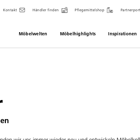
Kontakt
Händler finden
Pflegemittelshop
Partnerpor
Möbelwelten
Möbelhighlights
Inspirationen
r
nen
rfinden wir uns immer wieder neu und entwickeln Möbelkoll