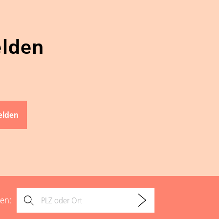
elden
den: