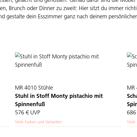
en, Brunch oder Dinner zu zweit: Hier sitzt du immer richt
 und gestalte dein Esszimmer ganz nach deinem persönlich
MR 4010 Stühle
MR 
Stuhl in Stoff Monty pistachio mit
Sch
Spinnenfuß
Spi
576 €
UVP
686
Viele Farben und Varianten
Viele