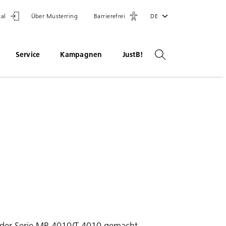
tal
Über Musterring
Barrierefrei
DE
Service
Kampagnen
JustB!
l der Serie MR 4010/T 4010 gemacht –