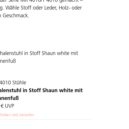
ig. Wähle Stoff oder Leder, Holz- oder
en Geschmack.
4010 Stühle
alenstuhl in Stoff Shaun white mit
nnenfuß
 €
UVP
 Farben und Varianten