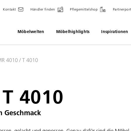
Kontakt
Händler finden
Pflegemittelshop
Partnerpor
Möbelwelten
Möbelhighlights
Inspirationen
R 4010 / T 4010
 T 4010
m Geschmack
gessen, gelacht und genossen. Genau dafür sind die Möbe