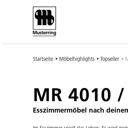
Zum Hauptinhalt springen
Sie sind hier:
Startseite
Möbelhighlights
Topseller
M
MR 4010 /
Esszimmermöbel nach deine
Im Esszimmer spielt das Leben: Es wird ge