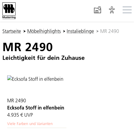
Zum Hauptinhalt springen
Sie sind hier:
Startseite
Möbelhighlights
Instalieblinge
MR 2490
MR 2490
Leichtigkeit für dein Zuhause
MR 2490
Ecksofa Stoff in elfenbein
4.935 €
UVP
Viele Farben und Varianten