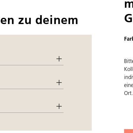
m
G
nen zu deinem
Far
Bit
Kol
indi
ein
Ort.