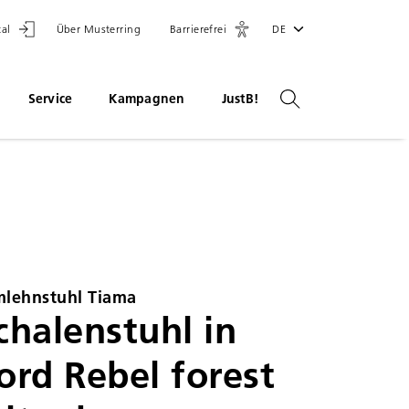
tal
Über Musterring
Barrierefrei
DE
Service
Kampagnen
JustB!
lehnstuhl Tiama
chalenstuhl in
ord Rebel forest