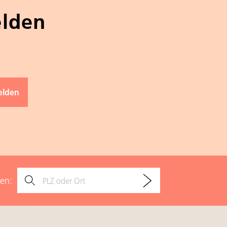
elden
den: