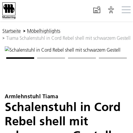
Zum Hauptinhalt springen
Sie sind hier:
Startseite
Möbelhighlights
Tiama Schalenstuhl in Cord Rebel shell mit schwarzem Gestell
Armlehnstuhl Tiama
Schalenstuhl in Cord
Rebel shell mit