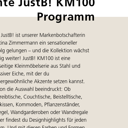
te JustB! KM100
Programm
 JustB! ist unserer Markenbotschafterin
tina Zimmermann ein sensationeller
olg gelungen – und die Kollektion wächst
tig weiter! JustB! KM100 ist eine
lseitige Kleinmöbelserie aus Stahl und
siver Eiche, mit der du
ergewöhnliche Akzente setzen kannst.
on die Auswahl beeindruckt: Ob
reibtische, Couchtische, Beistelltische,
zkissen, Kommoden, Pflanzenständer,
egel, Wandgarderoben oder Wandregale
ier findest du Designhighlights für jeden
m. Und mit diesen Farben und Formen