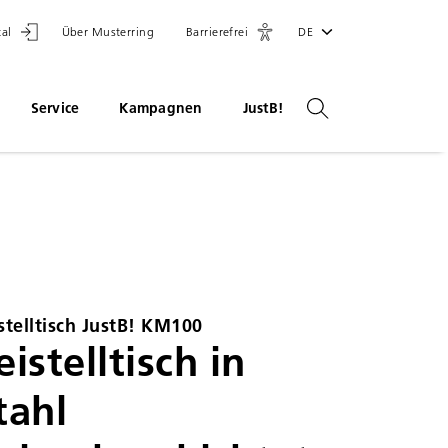
tal
Über Musterring
Barrierefrei
DE
Service
Kampagnen
JustB!
stelltisch JustB! KM100
eistelltisch in
tahl