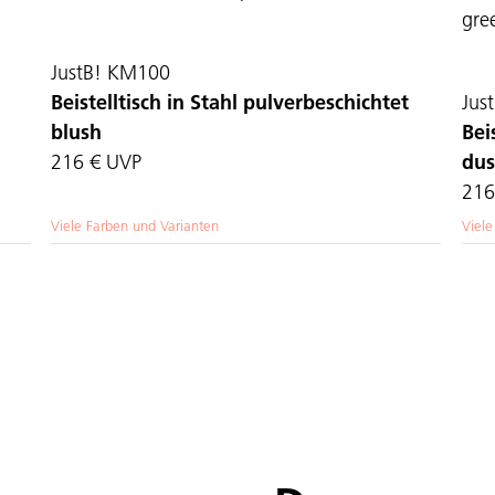
JustB! KM100
Beistelltisch in Stahl pulverbeschichtet
Jus
blush
Bei
216 €
UVP
dus
216
Viele Farben und Varianten
Viele