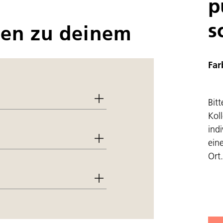
p
s
nen zu deinem
Far
Bit
Kol
indi
ein
Ort.