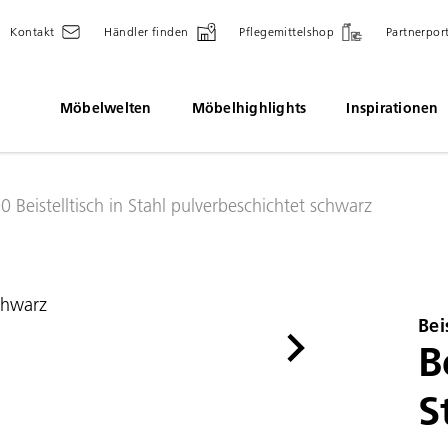
Kontakt
Händler finden
Pflegemittelshop
Partnerpor
Möbelwelten
Möbelhighlights
Inspirationen
 Beistelltisch in Stahl pulverbeschichtet schwarz
Bei
B
S