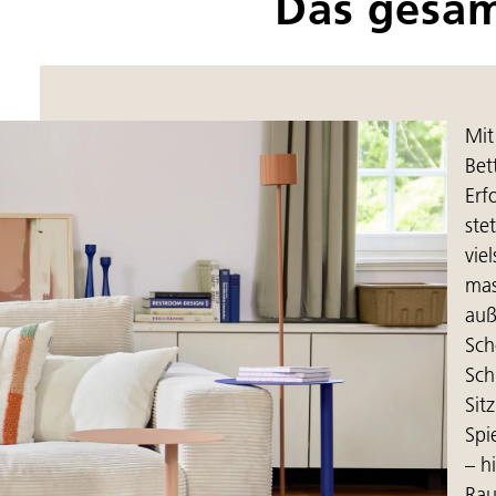
Das gesam
Mit
Bet
Erf
ste
vie
mas
auß
Sch
Sch
Sit
Spi
– h
Rau