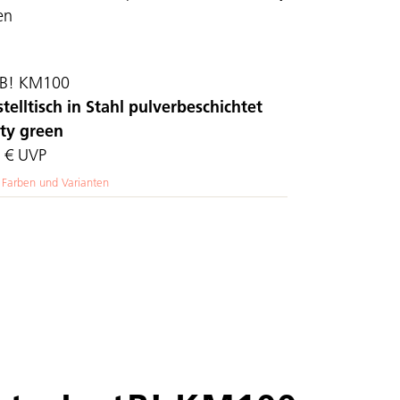
tB! KM100
stelltisch in Stahl pulverbeschichtet
ty green
 €
UVP
 Farben und Varianten