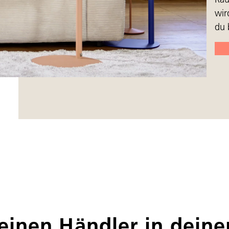
wir
du 
einen Händler in dein