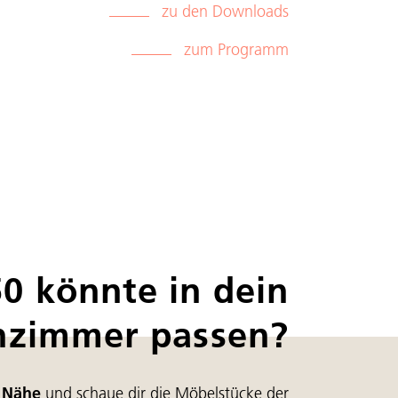
zu den Downloads
zum Programm
50 könnte in dein
zimmer passen?
r Nähe
und schaue dir die Möbelstücke der