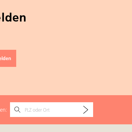
elden
den: