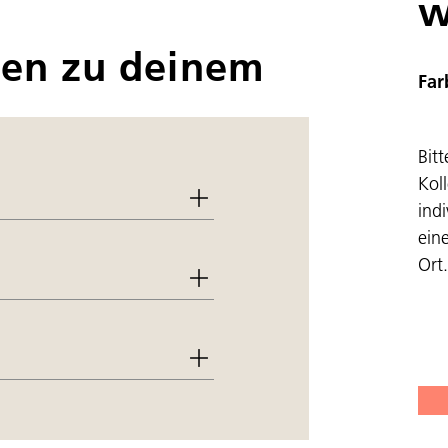
w
nen zu deinem
Far
Bit
Kol
indi
ein
Ort.