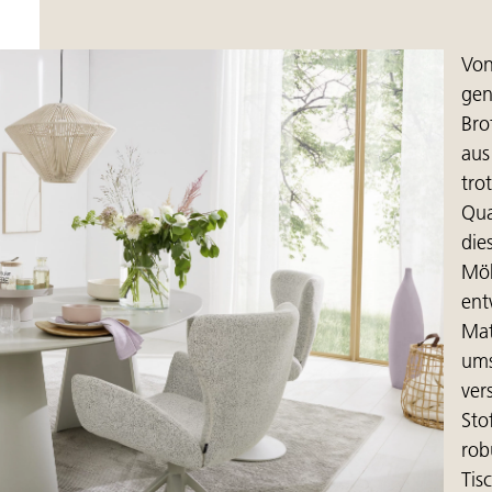
Von
gen
Bro
aus
tro
Qua
die
Möb
ent
Mat
ums
ver
Sto
rob
Tis