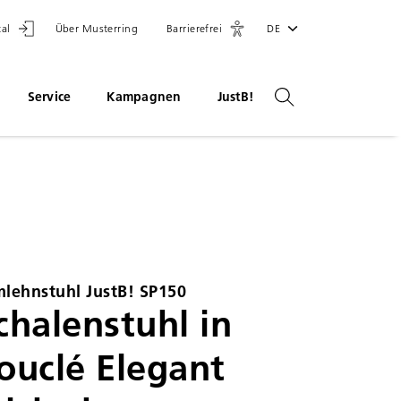
tal
Über Musterring
Barrierefrei
DE
Service
Kampagnen
JustB!
lehnstuhl JustB! SP150
chalenstuhl in
ouclé Elegant