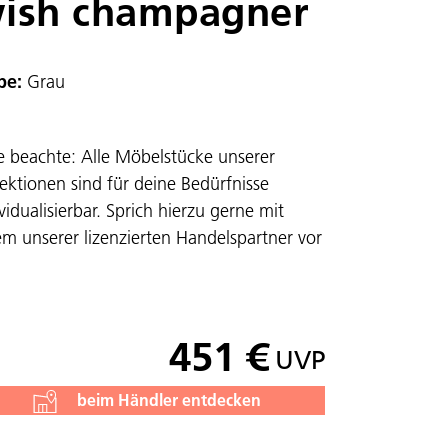
ish champagner
be:
Grau
te beachte: Alle Möbelstücke unserer
lektionen sind für deine Bedürfnisse
vidualisierbar. Sprich hierzu gerne mit
em unserer lizenzierten Handelspartner vor
451 €
UVP
beim Händler entdecken