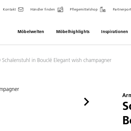
Kontakt
Händler finden
Pflegemittelshop
Partnerpor
Möbelwelten
Möbelhighlights
Inspirationen
0 Schalenstuhl in Bouclé Elegant wish champagner
Arm
S
B