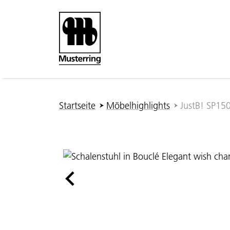
Zum Hauptinhalt springen
Sie sind hier:
Startseite
Möbelhighlights
JustB! SP15