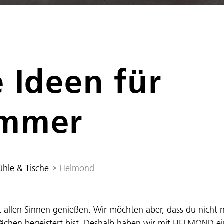
D
e Ideen für
immer
ühle & Tische
Helmond
 allen Sinnen genießen. Wir möchten aber, dass du nicht 
chen begeistert bist. Deshalb haben wir mit HELMOND ei