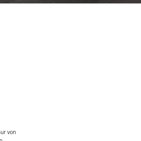
nur von
n