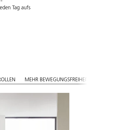
eden Tag aufs
ROLLEN
MEHR BEWEGUNGSFREIHEIT
BEINE NACH 