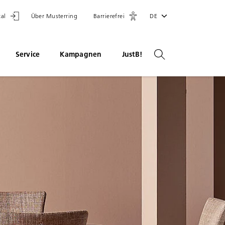
tal
Über Musterring
Barrierefrei
DE
Service
Kampagnen
JustB!