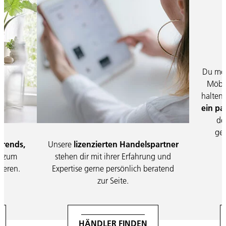
Du möc
Möbel
halten
ein pa
de
ges
rends,
Unsere
lizenzierten Handelspartner
s
zum
stehen dir mit ihrer Erfahrung und
ieren.
Expertise gerne persönlich beratend
zur Seite.
HÄNDLER FINDEN