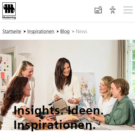
Zum Hauptinhalt springen
Sie sind hier:
Startseite
Inspirationen
Blog
News
Insights. Ideen.
Inspirationen.