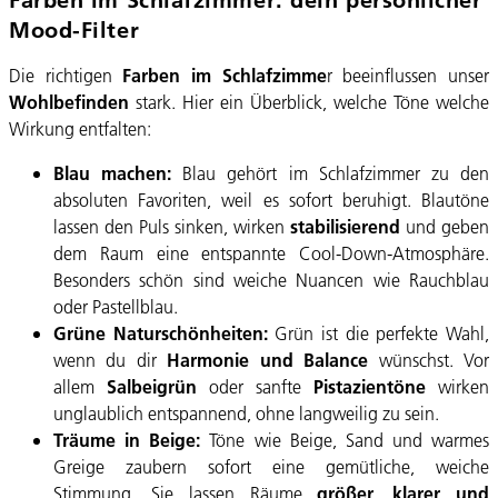
Mood-Filter
Die richtigen
Farben im Schlafzimme
r beeinflussen unser
Wohlbefinden
stark. Hier ein Überblick, welche Töne welche
Wirkung entfalten:
Blau machen:
Blau gehört im Schlafzimmer zu den
absoluten Favoriten, weil es sofort beruhigt. Blautöne
lassen den Puls sinken, wirken
stabilisierend
und geben
dem Raum eine entspannte Cool-Down-Atmosphäre.
Besonders schön sind weiche Nuancen wie Rauchblau
oder Pastellblau.
Grüne Naturschönheiten:
Grün ist die perfekte Wahl,
wenn du dir
Harmonie und Balance
wünschst. Vor
allem
Salbeigrün
oder sanfte
Pistazientöne
wirken
unglaublich entspannend, ohne langweilig zu sein.
Träume in Beige:
Töne wie Beige, Sand und warmes
Greige zaubern sofort eine gemütliche, weiche
Stimmung. Sie lassen Räume
größer, klarer und