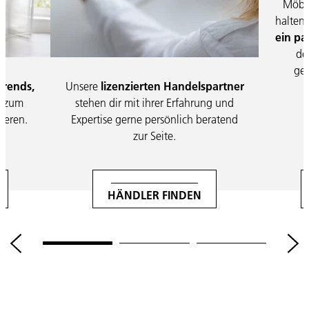
Möbel
halten
ein pa
de
ges
rends,
Unsere
lizenzierten Handelspartner
s
zum
stehen dir mit ihrer Erfahrung und
ieren.
Expertise gerne persönlich beratend
zur Seite.
HÄNDLER FINDEN